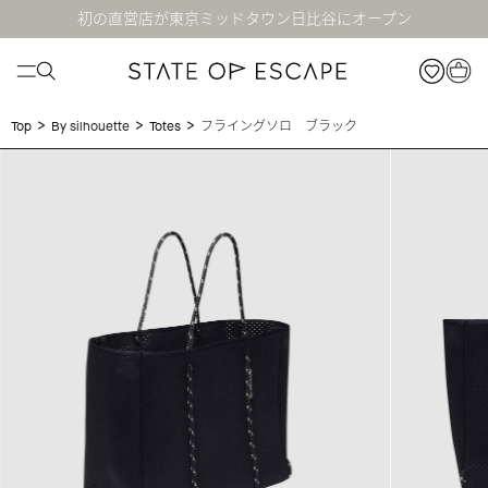
初の直営店が東京ミッドタウン日比谷にオープン
>
>
>
フライングソロ ブラック
Top
By silhouette
Totes