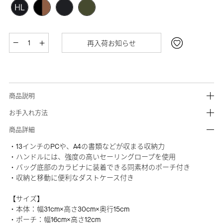
再入荷お知らせ
商品説明
お手入れ方法
商品詳細
・13インチのPCや、A4の書類などが収まる収納力
・ハンドルには、強度の高いセーリングロープを使用
・バッグ底部のカラビナに装着できる同素材のポーチ付き
・収納と移動に便利なダストケース付き
【サイズ】
・本体：幅31cm×高さ30cm×奥行15cm
・ポーチ：幅16cm×高さ12cm