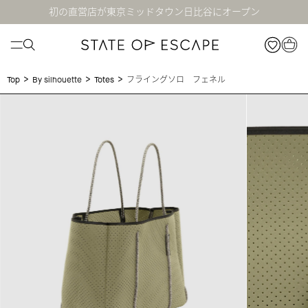
初の直営店が東京ミッドタウン日比谷にオープン
>
>
>
フライングソロ フェネル
Top
By silhouette
Totes