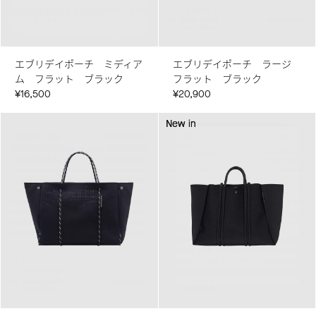
エブリデイポーチ ミディア
エブリデイポーチ ラージ
ム フラット ブラック
フラット ブラック
¥16,500
¥20,900
New in
New in