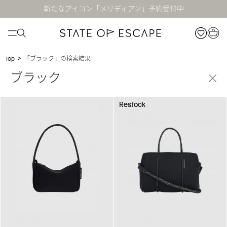
新たなアイコン「メリディアン」予約受付中
>
「ブラック」の検索結果
Top
Restock
Restock