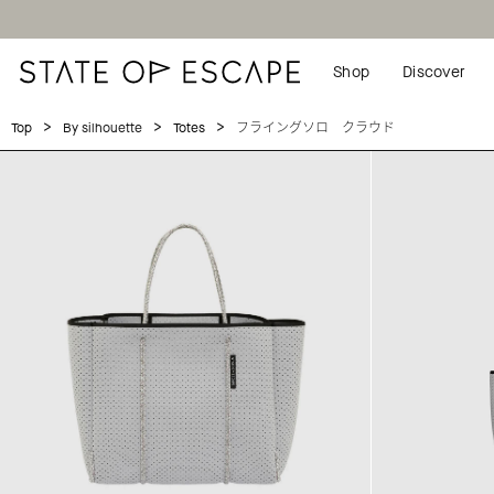
Shop
Discover
>
>
>
フライングソロ クラウド
Top
By silhouette
Totes