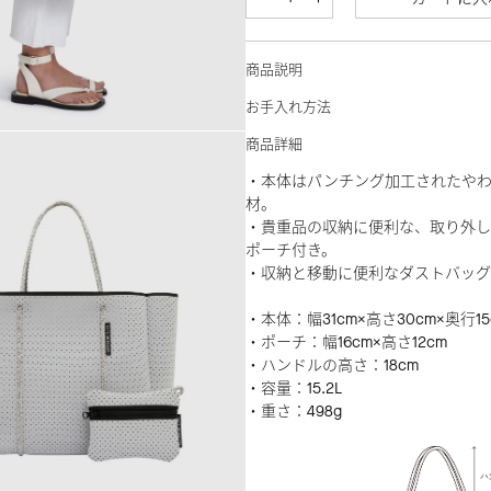
商品説明
お手入れ方法
商品詳細
・本体はパンチング加工されたや
材。
・貴重品の収納に便利な、取り外し
ポーチ付き。
・収納と移動に便利なダストバッグ
・本体：幅31cm×高さ30cm×奥行15
・ポーチ：幅16cm×高さ12cm
・ハンドルの高さ：18cm
・容量：15.2L
・重さ：498g