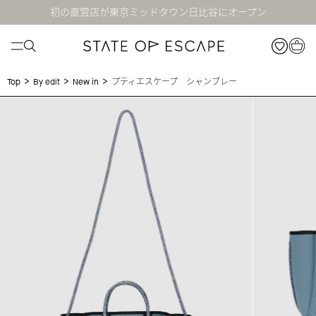
初の直営店が東京ミッドタウン日比谷にオープン
>
>
>
プティエスケープ シャンブレー
Top
By edit
New in