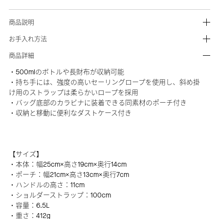
商品説明
お手入れ方法
商品詳細
・500mlのボトルや長財布が収納可能
・持ち手には、強度の高いセーリングロープを使用し、斜め掛
け用のストラップは柔らかいロープを採用
・バッグ底部のカラビナに装着できる同素材のポーチ付き
・収納と移動に便利なダストケース付き
【サイズ】
・本体：幅25cm×高さ19cm×奥行14cm
・ポーチ：幅21cm×高さ13cm×奥行7cm
・ハンドルの高さ：11cm
・ショルダーストラップ：100cm
・容量：6.5L
・重さ：412g