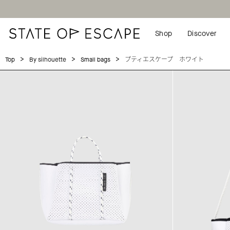
Shop
Discover
>
>
>
プティエスケープ ホワイト
Top
By silhouette
Small bags