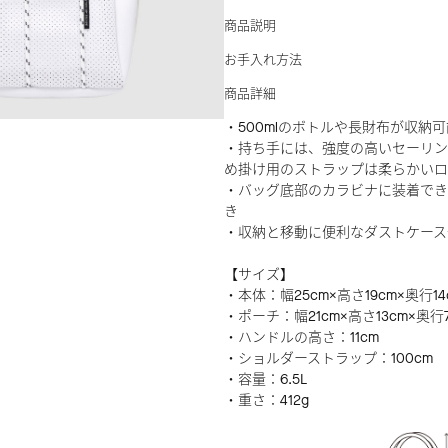
商品説明
お手入れ方法
商品詳細
・500mlのボトルや長財布が収納可
・持ち手には、強度の高いセーリン
め掛け用のストラップは柔らかいロ
・バッグ底部のカラビナに装着でき
き
・収納と移動に便利なダストケース
【サイズ】
・本体：幅25cm×高さ19cm×奥行14
・ポーチ：幅21cm×高さ13cm×奥行
・ハンドルの高さ：11cm
・ショルダーストラップ：100cm
・容量：6.5L
・重さ：412g