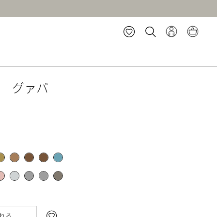
ト グァバ
れる