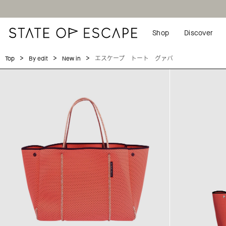
Shop
Discover
>
>
>
エスケープ トート グァバ
Top
By edit
New in