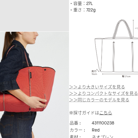
・容量：27L
・重さ：722g
＞＞より大きいサイズを見る
＞＞よりコンパクトなサイズを見る
＞＞同じカラーのモデルを見る
※採寸ガイドは
こちら
品番 :
4311100238
カラー :
Red
素材 :
ネオプレン