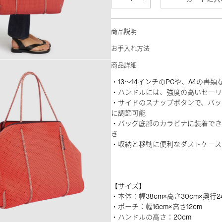
商品説明
お手入れ方法
商品詳細
・13～14インチのPCや、A4の書
・ハンドルには、強度の高いセーリ
・サイドのスナップボタンで、バッ
に調節可能
・バッグ底部のカラビナに装着でき
き
・収納と移動に便利なダストケース
【サイズ】
・本体：幅38cm×高さ30cm×奥行2
・ポーチ：幅16cm×高さ12cm
・ハンドルの高さ：20cm