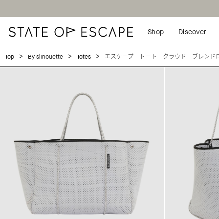
Shop
Discover
>
>
>
エスケープ トート クラウド ブレンド
Top
By silhouette
Totes