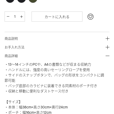
カートに入れる
商品説明
お手入れ方法
商品詳細
・13～14インチのPCや、A4の書類などが収まる収納力
・ハンドルには、強度の高いセーリングロープを使用
・サイドのスナップボタンで、バッグの形状をコンパクトに調
節可能
・バッグ底部のカラビナに装着できる同素材のポーチ付き
・収納と移動に便利なダストケース付き
【サイズ】
・本体：幅38cm×高さ30cm×奥行24cm
・ポーチ：幅16cm×高さ12cm