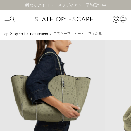
新たなアイコン「メリディアン」予約受付中
>
>
>
エスケープ トート フェネル
Top
By edit
Bestsellers