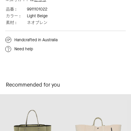
品番 :
9911101022
カラー :
Light Beige
素材 :
ネオプレン
Handcrafted in Australia
Need help
Recommended for you