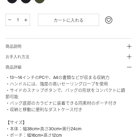
カートに入れる
商品説明
お手入れ方法
商品詳細
・13～14インチのPCや、A4の書類などが収まる収納力
・ハンドルには、強度の高いセーリングロープを使用
・サイドのスナップボタンで、バッグの形状をコンパクトに調
節可能
・バッグ底部のカラビナに装着できる同素材のポーチ付き
・収納と移動に便利なダストケース付き
【サイズ】
・本体：幅38cm×高さ30cm×奥行24cm
・ポーチ：幅16cm×高さ12cm