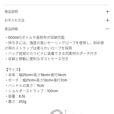
商品説明
お手入れ方法
商品詳細
・500mlのボトルや長財布が収納可能
・持ち手には、強度の高いセーリングロープを使用し、斜め掛
け用のストラップは柔らかいロープを採用
・バッグ底部のカラビナに装着できる同素材のポーチ付き
・収納と移動に便利なダストケース付き
【サイズ】
・本体：幅25cm×高さ19cm×奥行14cm
・ポーチ：幅21cm×高さ13cm×奥行7cm
・ハンドルの高さ：11cm
・ショルダーストラップ：100cm
・容量：6.5L
・重さ：412g