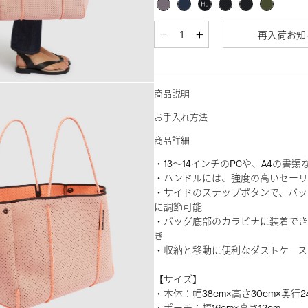
再入荷お知
商品説明
お手入れ方法
商品詳細
・13～14インチのPCや、A4の書
・ハンドルには、強度の高いセーリ
・サイドのスナップボタンで、バッ
に調節可能
・バッグ底部のカラビナに装着でき
き
・収納と移動に便利なダストケース
【サイズ】
・本体：幅38cm×高さ30cm×奥行2