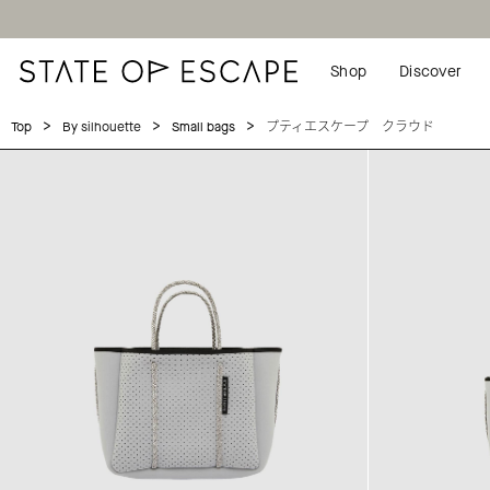
Shop
Discover
>
>
>
プティエスケープ クラウド
Top
By silhouette
Small bags