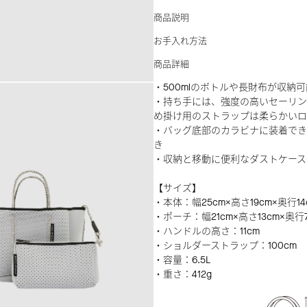
商品説明
お手入れ方法
商品詳細
・500mlのボトルや長財布が収納可
・持ち手には、強度の高いセーリン
め掛け用のストラップは柔らかいロ
・バッグ底部のカラビナに装着でき
き
・収納と移動に便利なダストケース
【サイズ】
・本体：幅25cm×高さ19cm×奥行14
・ポーチ：幅21cm×高さ13cm×奥行
・ハンドルの高さ：11cm
・ショルダーストラップ：100cm
・容量：6.5L
・重さ：412g