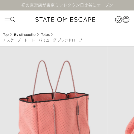
初の直営店が東京ミッドタウン日比谷にオープン
>
>
>
Top
By silhouette
Totes
エスケープ トート バミューダ ブレンドロープ