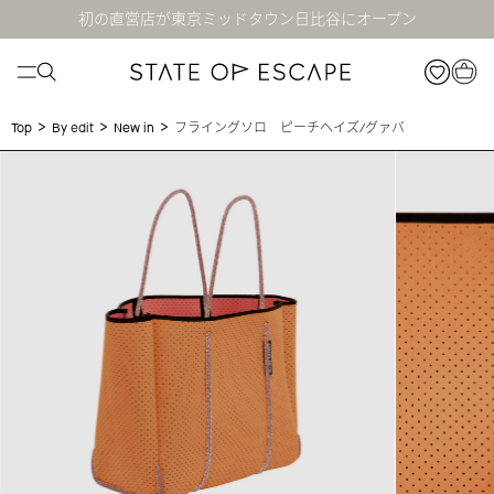
初の直営店が東京ミッドタウン日比谷にオープン
>
>
>
フライングソロ ピーチヘイズ/グァバ
Top
By edit
New in