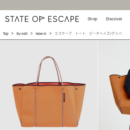
Shop
Discover
>
>
>
エスケープ トート ピーチヘイズ/グァバ
Top
By edit
New in