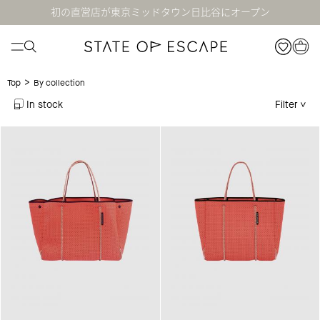
初の直営店が東京ミッドタウン日比谷にオープン
>
By collection
Top
In stock
Filter