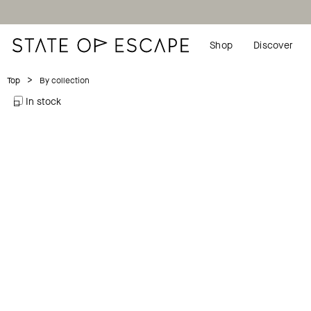
Shop
Discover
>
By collection
Top
In stock