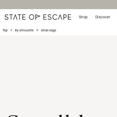
Shop
Discover
>
>
Small bags
Top
By silhouette