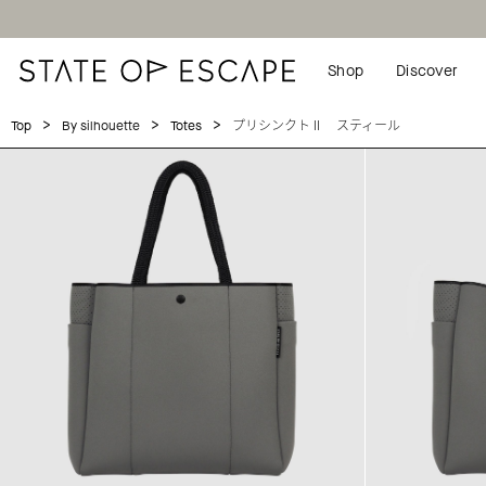
Shop
Discover
>
>
>
プリシンクトⅡ スティール
Top
By silhouette
Totes