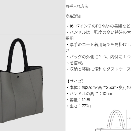
お手入れ方法
商品詳細
・16~17インチのPCやA4の書類
・ハンドルは、強度の高い特注の太
採用
・厚手のコート着用時でも肩掛けし
さ
・バッグの外側に２つ、内側に１つ
トを搭載。
・収納と移動に便利なダストケース
【サイズ】
・本体：幅27cm×高さ25cm×奥行19
・ハンドルの高さ：10cm
・容量：12.8L
・重さ：770g