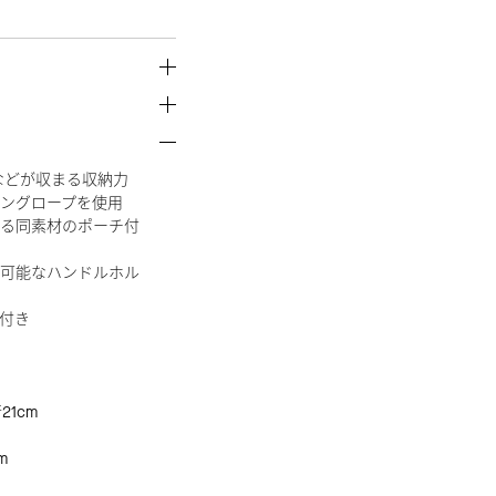
類などが収まる収納力
ングロープを使用
る同素材のポーチ付
可能なハンドルホル
付き
21cm
m