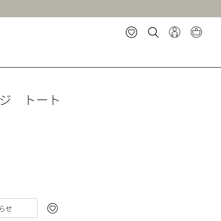
ージ トート
らせ