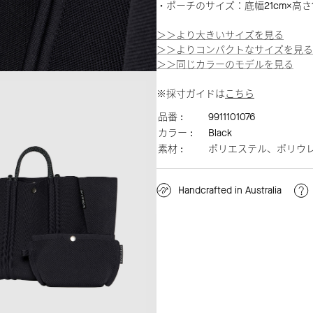
・ポーチのサイズ：底幅21cm×高さ1
＞＞より大きいサイズを見る
＞＞よりコンパクトなサイズを見る
＞＞同じカラーのモデルを見る
※採寸ガイドは
こちら
品番 :
9911101076
カラー :
Black
素材 :
ポリエステル、ポリウ
Handcrafted in Australia