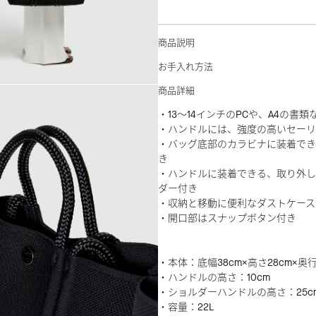
商品説明
お手入れ方法
商品詳細
・13～14インチのPCや、A4の書
・ハンドルには、強度の高いセーリ
・バッグ底部のカラビナに装着でき
き
・ハンドルに装着できる、取り外し
ダー付き
・収納と移動に便利なダストケース
・開口部はスナップボタン付き
・本体：底幅38cm×高さ28cm×奥行
・ハンドルの高さ：10cm
・ショルダーハンドルの高さ：25c
・容量：22L