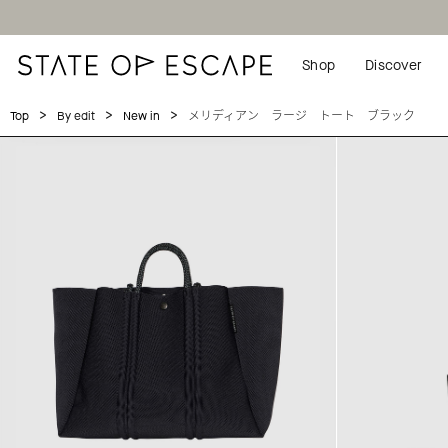
Shop
Discover
>
>
>
メリディアン ラージ トート ブラック
Top
By edit
New in