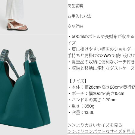
商品説明
お手入れ方法
商品詳細
・500mlのボトルや長財布が収ま
イズ
・肩に掛けやすい幅広のショルダー
手持ちと肩掛けの2WAYで使い分け
・貴重品の収納に便利なポーチ付き
・収納と移動に便利なダストケース
【サイズ】
・本体：幅28cm×高さ28cm×奥行17
・ポーチ：幅20cm×高さ15cm
・ハンドルの高さ：20cm
・重さ：350g
・容量：13.3L
＞＞より大きいサイズを見る
＞＞よりコンパクトなサイズを見る