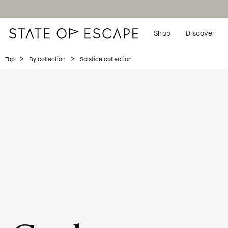
Shop
Discover
>
>
Solstice collection
Top
By collection