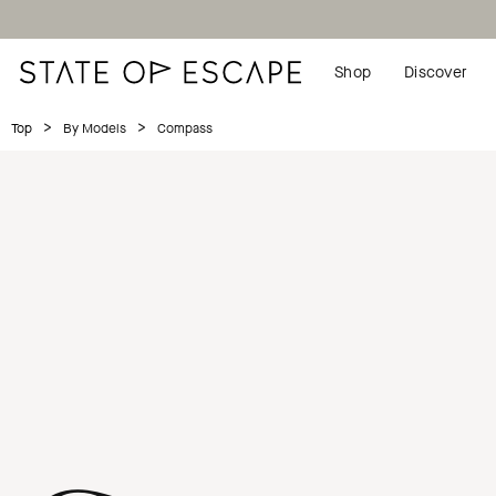
Shop
Discover
>
>
Compass
Top
By Models