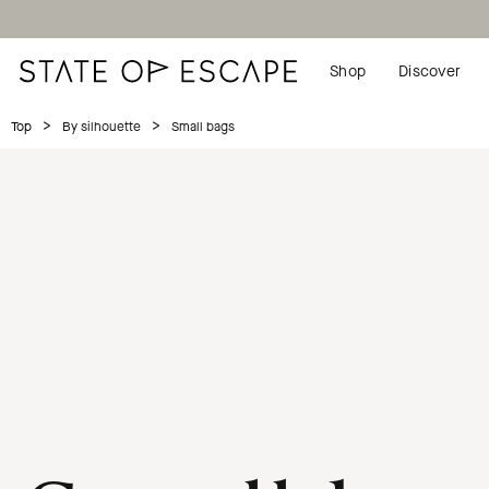
Shop
Discover
>
>
Small bags
Top
By silhouette