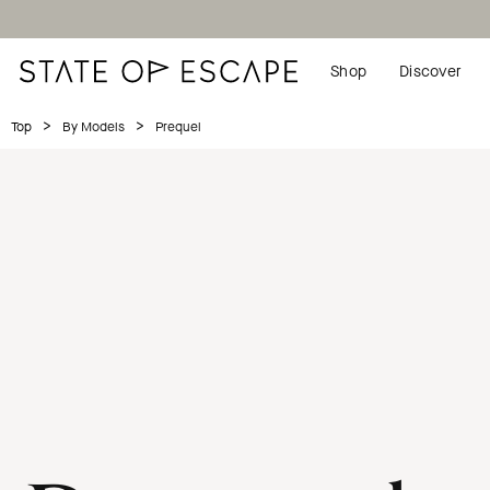
Shop
Discover
>
>
Prequel
Top
By Models