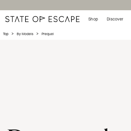
Shop
Discover
>
>
Prequel
Top
By Models