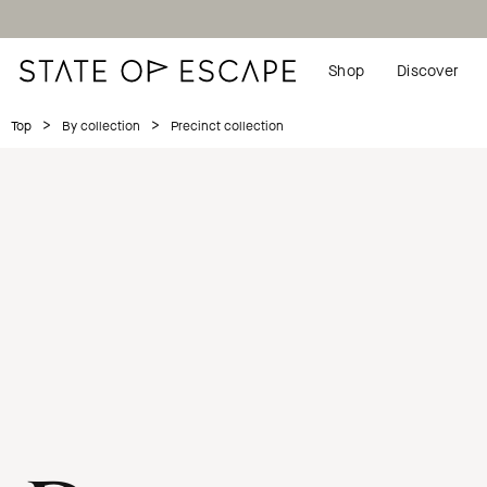
Shop
Discover
>
>
Precinct collection
Top
By collection