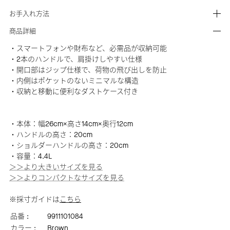
お手入れ方法
商品詳細
・スマートフォンや財布など、必需品が収納可能
・2本のハンドルで、肩掛けしやすい仕様
・開口部はジップ仕様で、荷物の飛び出しを防止
・内側はポケットのないミニマルな構造
・収納と移動に便利なダストケース付き
・本体：幅26cm×高さ14cm×奥行12cm
・ハンドルの高さ：20cm
・ショルダーハンドルの高さ：20cm
・容量：4.4L
＞＞より大きいサイズを見る
＞＞よりコンパクトなサイズを見る
※採寸ガイドは
こちら
品番 :
9911101084
カラー :
Brown