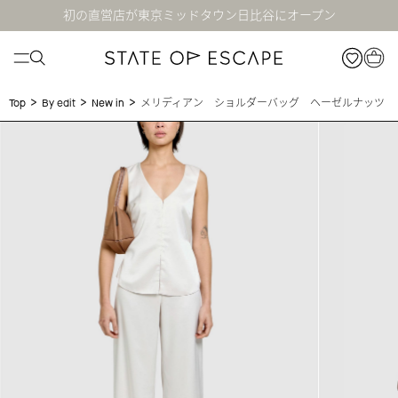
初の直営店が東京ミッドタウン日比谷にオープン
>
>
>
メリディアン ショルダーバッグ ヘーゼルナッツ
Top
By edit
New in