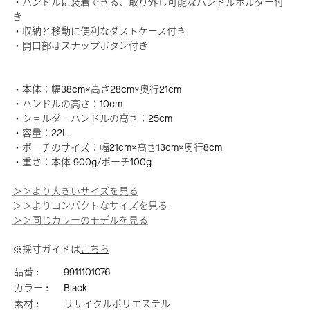
・ハンドルに装着できる、取り外し可能なハンドルホルダー付
き
・収納と移動に便利なダストケース付き
・開口部はスナップボタン付き
・本体：幅38cm×高さ28cm×奥行21cm
・ハンドルの高さ：10cm
・ショルダーハンドルの高さ：25cm
・容量：22L
・ポーチのサイズ：幅21cm×高さ13cm×奥行8cm
・重さ：本体 900g/ポーチ100g
＞＞より大きいサイズを見る
＞＞よりコンパクトなサイズを見る
＞＞同じカラーのモデルを見る
※採寸ガイドは
こちら
品番 :
9911101076
カラー :
Black
素材 :
リサイクルポリエステル