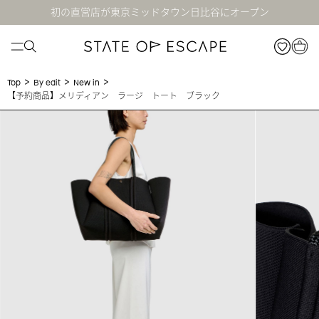
初の直営店が東京ミッドタウン日比谷にオープン
>
>
>
Top
By edit
New in
【予約商品】メリディアン ラージ トート ブラック