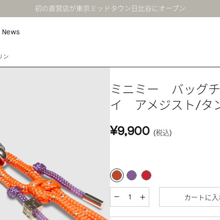
初の直営店が東京ミッドタウン日比谷にオープン
News
リン
ミニミー バッグ
イ アメジスト/タ
¥9,900
(税込)
カートに入