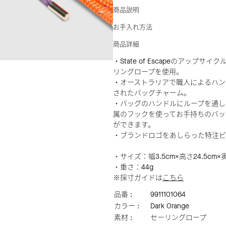
商品説明
お手入れ方法
商品詳細
・State of Escapeのアップサ
リングロープを使用。
・オーストラリアで職人によるハン
されたバッグチャーム。
・バッグのハンドルにループを通し
属のフックを使ってお手持ちのバッ
ができます。
・ブランドロゴをあしらった特注ビ
・サイズ：幅3.5cm×高さ24.5cm×奥
・重さ：44g
※採寸ガイドは
こちら
品番 :
9911101064
カラー :
Dark Orange
素材 :
セーリングロープ