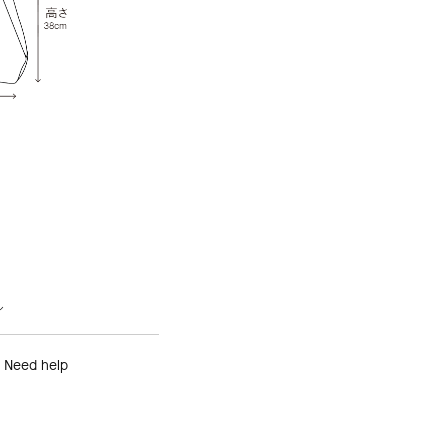
ル
Need help