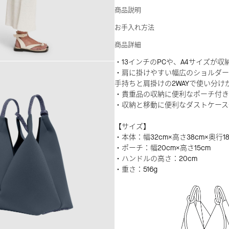
商品説明
お手入れ方法
商品詳細
・13インチのPCや、A4サイズが収
・肩に掛けやすい幅広のショルダー
手持ちと肩掛けの2WAYで使い分け
・貴重品の収納に便利なポーチ付き
・収納と移動に便利なダストケース
【サイズ】
・本体：幅32cm×高さ38cm×奥行18
・ポーチ：幅20cm×高さ15cm
・ハンドルの高さ：20cm
・重さ：516g