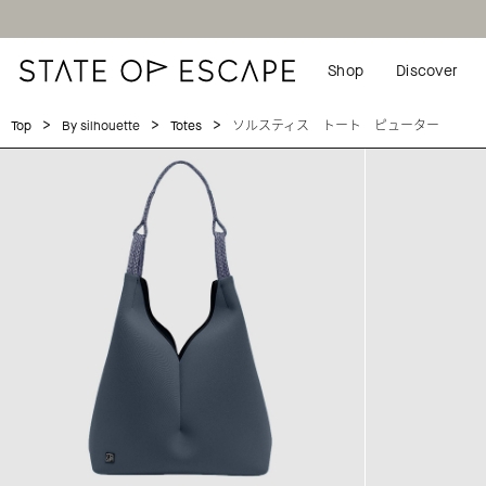
Shop
Discover
>
>
>
ソルスティス トート ピューター
Top
By silhouette
Totes