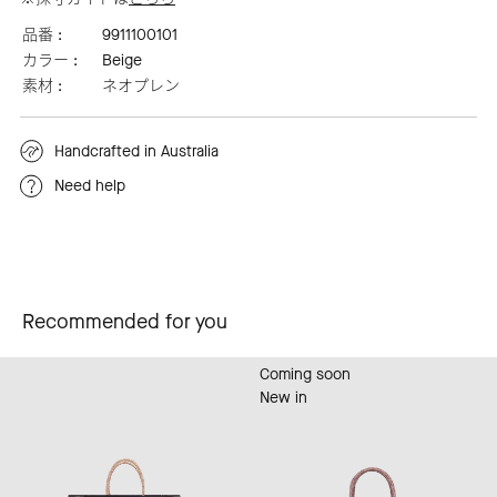
品番 :
9911100101
カラー :
Beige
素材 :
ネオプレン
Handcrafted in Australia
Need help
Recommended for you
Coming soon
New in