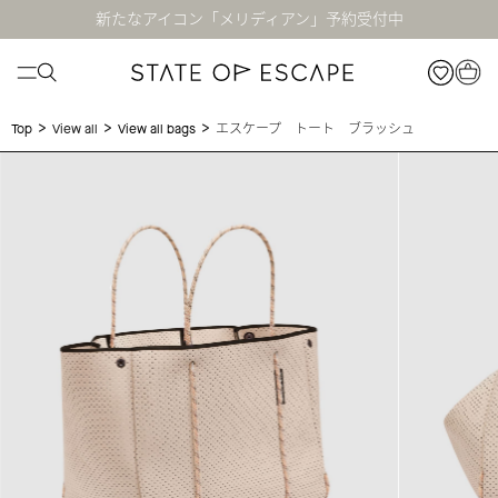
新たなアイコン「メリディアン」予約受付中
>
>
>
エスケープ トート ブラッシュ
Top
View all
View all bags