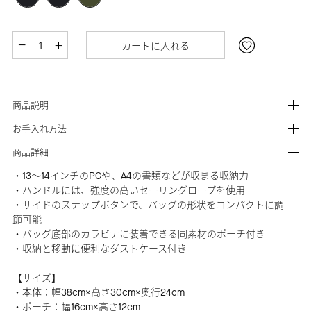
カートに入れる
商品説明
お手入れ方法
商品詳細
・13～14インチのPCや、A4の書類などが収まる収納力
・ハンドルには、強度の高いセーリングロープを使用
・サイドのスナップボタンで、バッグの形状をコンパクトに調
節可能
・バッグ底部のカラビナに装着できる同素材のポーチ付き
・収納と移動に便利なダストケース付き
【サイズ】
・本体：幅38cm×高さ30cm×奥行24cm
・ポーチ：幅16cm×高さ12cm