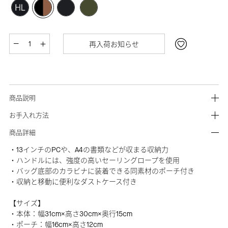
再入荷お知らせ
商品説明
お手入れ方法
商品詳細
・13インチのPCや、A4の書類などが収まる収納力
・ハンドルには、強度の高いセーリングロープを使用
・バッグ底部のカラビナに装着できる同素材のポーチ付き
・収納と移動に便利なダストケース付き
【サイズ】
・本体：幅31cm×高さ30cm×奥行15cm
・ポーチ：幅16cm×高さ12cm