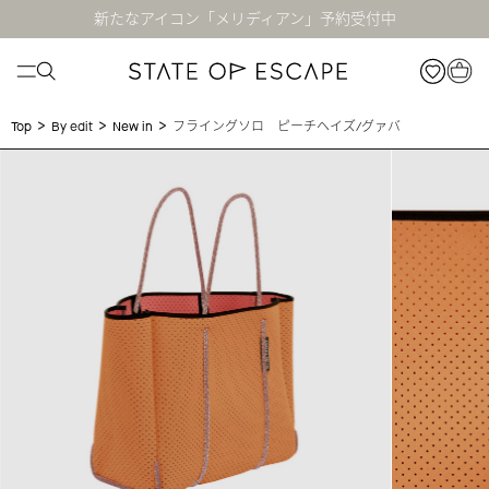
新たなアイコン「メリディアン」予約受付中
>
>
>
フライングソロ ピーチヘイズ/グァバ
Top
By edit
New in