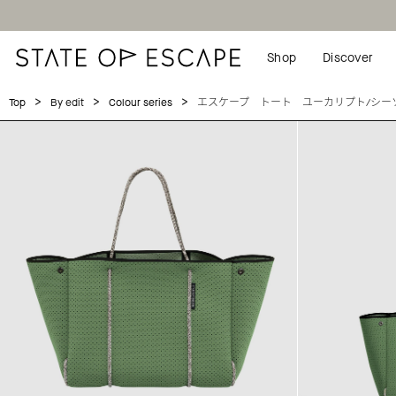
Shop
Discover
>
>
>
エスケープ トート ユーカリプト/シー
Top
By edit
Colour series