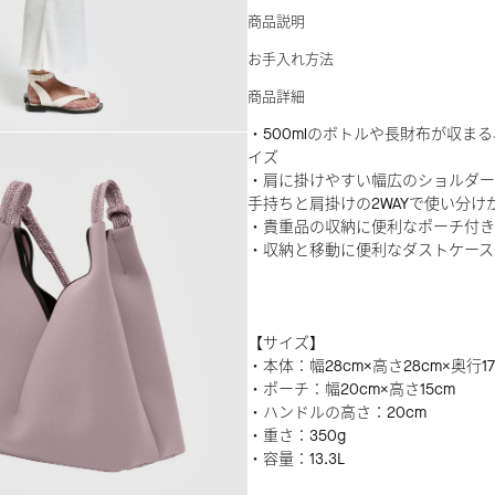
商品説明
お手入れ方法
商品詳細
・500mlのボトルや長財布が収ま
イズ
・肩に掛けやすい幅広のショルダー
手持ちと肩掛けの2WAYで使い分け
・貴重品の収納に便利なポーチ付き
・収納と移動に便利なダストケース
【サイズ】
・本体：幅28cm×高さ28cm×奥行17
・ポーチ：幅20cm×高さ15cm
・ハンドルの高さ：20cm
・重さ：350g
・容量：13.3L