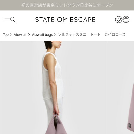
初の直営店が東京ミッドタウン日比谷にオープン
>
>
>
ソルスティスミニ トート カイロローズ
Top
View all
View all bags