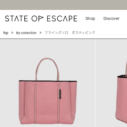
Shop
Discover
>
>
フライングソロ ダスティピンク
Top
By collection