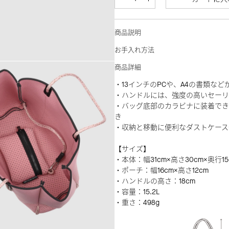
商品説明
お手入れ方法
商品詳細
・13インチのPCや、A4の書類な
・ハンドルには、強度の高いセーリ
・バッグ底部のカラビナに装着でき
き
・収納と移動に便利なダストケース
【サイズ】
・本体：幅31cm×高さ30cm×奥行15
・ポーチ：幅16cm×高さ12cm
・ハンドルの高さ：18cm
・容量：15.2L
・重さ：498g