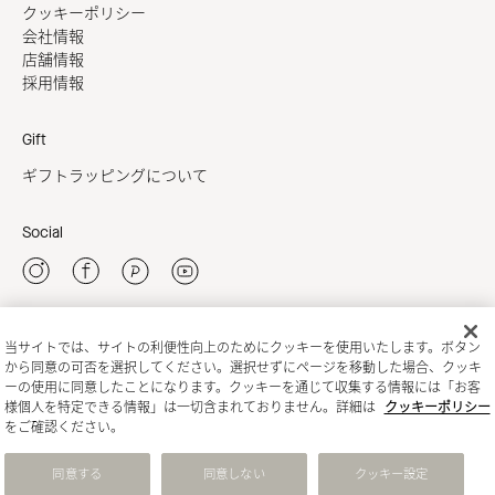
クッキーポリシー
会社情報
店舗情報
採用情報
Gift
ギフトラッピングについて
Social
当サイトでは、サイトの利便性向上のためにクッキーを使用いたします。ボタン
新規会員登録
から同意の可否を選択してください。選択せずにページを移動した場合、クッキ
ーの使用に同意したことになります。クッキーを通じて収集する情報には「お客
様個人を特定できる情報」は一切含まれておりません。詳細は
クッキーポリシー
をご確認ください。
同意する
同意しない
クッキー設定
State of Escape
To the top