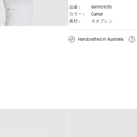
品番 :
9911101070
カラー :
Camel
素材 :
ネオプレン
Handcrafted in Australia