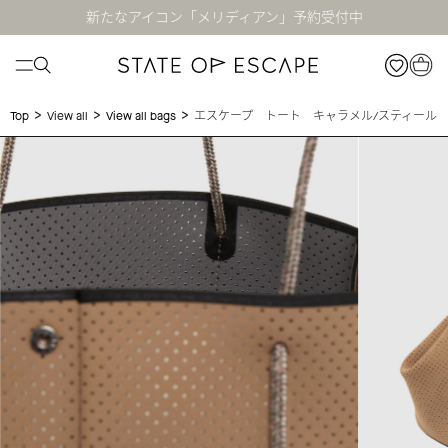
新たなアイコン「メリディアン」予約受付中
>
>
>
エスケープ トート キャラメル/スティール
Top
View all
View all bags