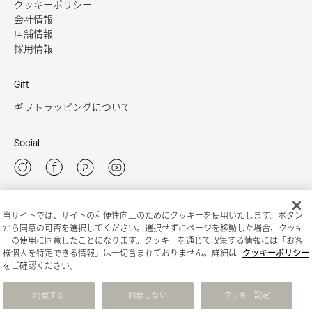
クッキーポリシー
会社情報
店舗情報
採用情報
Gift
ギフトラッピングについて
Social
当サイトでは、サイトの利便性向上のためにクッキーを使用いたします。ボタン
新規会員登録
から同意の可否を選択してください。選択せずにページを移動した場合、クッキ
ーの使用に同意したことになります。クッキーを通じて収集する情報には「お客
様個人を特定できる情報」は一切含まれておりません。詳細は
クッキーポリシー
をご確認ください。
同意する
同意しない
クッキー設定
State of Escape
To the top