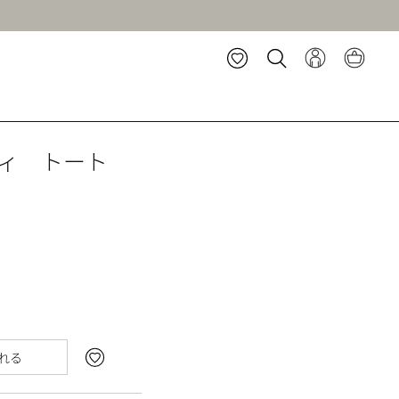
ディ トート
れる