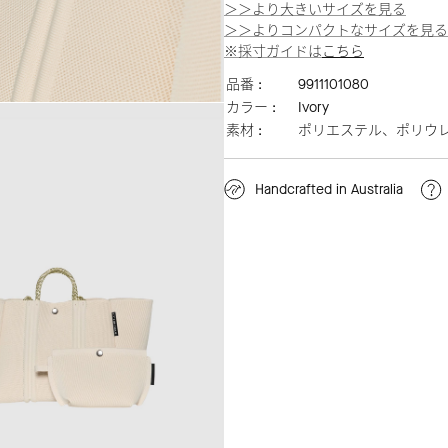
＞＞より大きいサイズを見る
＞＞よりコンパクトなサイズを見る
※採寸ガイドは
こちら
品番 :
9911101080
カラー :
Ivory
素材 :
ポリエステル、ポリウ
Handcrafted in Australia