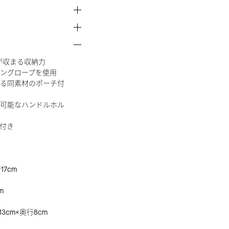
どが収まる収納力
ングロープを使用
る同素材のポーチ付
可能なハンドルホル
付き
17cm
m
3cm×奥行8cm