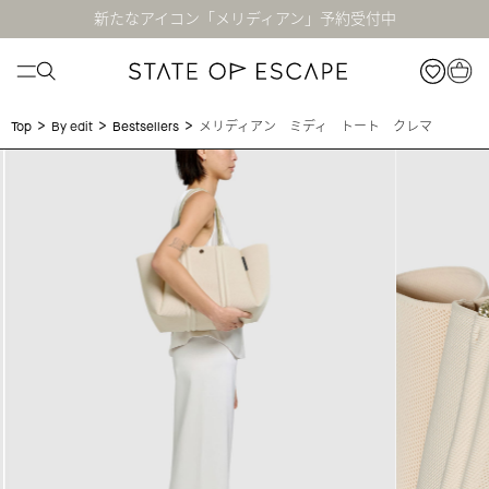
新たなアイコン「メリディアン」予約受付中
>
>
>
メリディアン ミディ トート クレマ
Top
By edit
Bestsellers