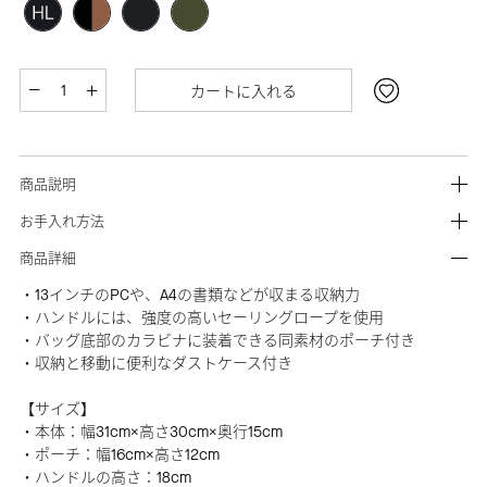
カートに入れる
商品説明
お手入れ方法
商品詳細
・13インチのPCや、A4の書類などが収まる収納力
・ハンドルには、強度の高いセーリングロープを使用
・バッグ底部のカラビナに装着できる同素材のポーチ付き
・収納と移動に便利なダストケース付き
【サイズ】
・本体：幅31cm×高さ30cm×奥行15cm
・ポーチ：幅16cm×高さ12cm
・ハンドルの高さ：18cm