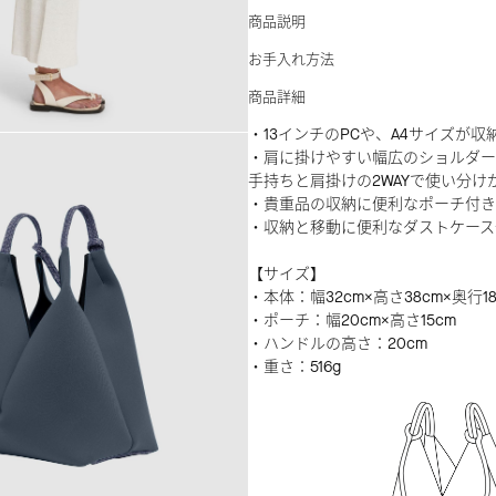
商品説明
お手入れ方法
商品詳細
・13インチのPCや、A4サイズが収
・肩に掛けやすい幅広のショルダー
手持ちと肩掛けの2WAYで使い分け
・貴重品の収納に便利なポーチ付き
・収納と移動に便利なダストケース
【サイズ】
・本体：幅32cm×高さ38cm×奥行18
・ポーチ：幅20cm×高さ15cm
・ハンドルの高さ：20cm
・重さ：516g