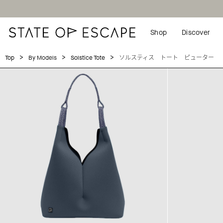
Shop
Discover
>
>
>
ソルスティス トート ピューター
Top
By Models
Solstice Tote