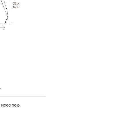
ル
Need help