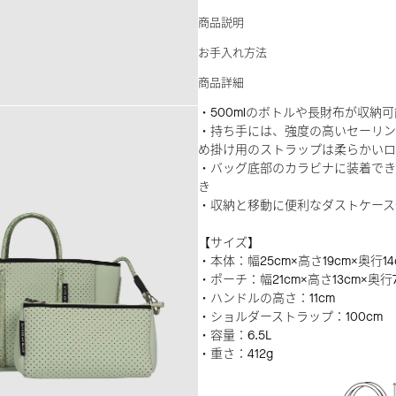
商品説明
お手入れ方法
商品詳細
・500mlのボトルや長財布が収納可
・持ち手には、強度の高いセーリン
め掛け用のストラップは柔らかいロ
・バッグ底部のカラビナに装着でき
き
・収納と移動に便利なダストケース
【サイズ】
・本体：幅25cm×高さ19cm×奥行14
・ポーチ：幅21cm×高さ13cm×奥行
・ハンドルの高さ：11cm
・ショルダーストラップ：100cm
・容量：6.5L
・重さ：412g