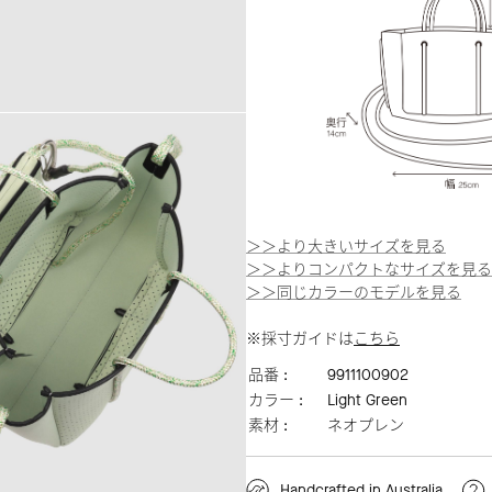
＞＞より大きいサイズを見る
＞＞よりコンパクトなサイズを見る
＞＞同じカラーのモデルを見る
※採寸ガイドは
こちら
品番 :
9911100902
カラー :
Light Green
素材 :
ネオプレン
Handcrafted in Australia