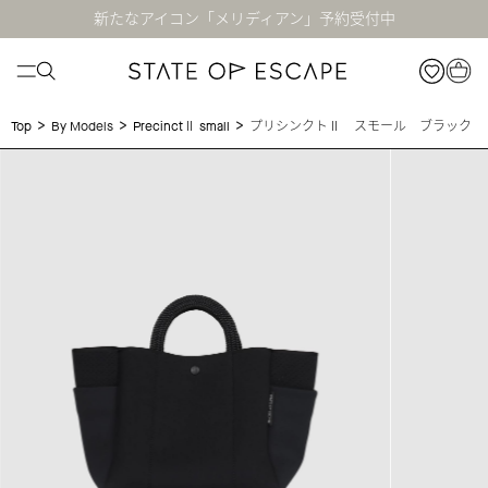
新たなアイコン「メリディアン」予約受付中
>
>
>
プリシンクトⅡ スモール ブラック
Top
By Models
PrecinctⅡ small