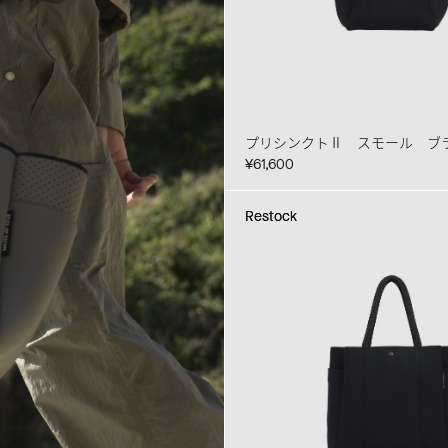
プリシンクトⅡ スモール ブ
¥61,600
Restock
Restock