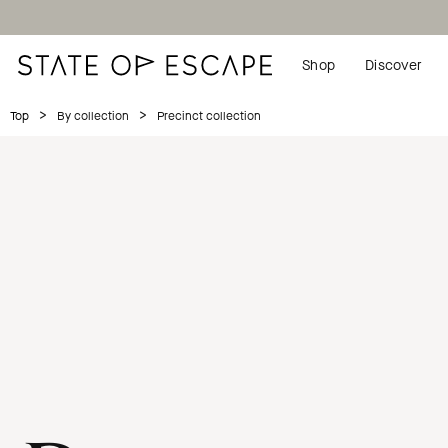
Shop
Discover
>
>
Precinct collection
Top
By collection