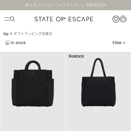
新たなアイコン「メリディアン」予約受付中
>
ギフトラッピング非表示
Top
In stock
Filter
Restock
Restock